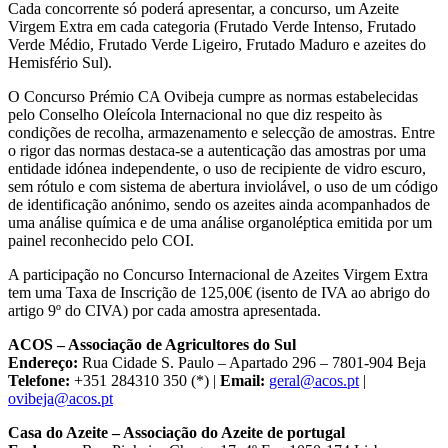
Cada concorrente só poderá apresentar, a concurso, um Azeite
Virgem Extra em cada categoria (Frutado Verde Intenso, Frutado
Verde Médio, Frutado Verde Ligeiro, Frutado Maduro e azeites do
Hemisfério Sul).
O Concurso Prémio CA Ovibeja cumpre as normas estabelecidas
pelo Conselho Oleícola Internacional no que diz respeito às
condições de recolha, armazenamento e selecção de amostras. Entre
o rigor das normas destaca-se a autenticação das amostras por uma
entidade idónea independente, o uso de recipiente de vidro escuro,
sem rótulo e com sistema de abertura inviolável, o uso de um código
de identificação anónimo, sendo os azeites ainda acompanhados de
uma análise química e de uma análise organoléptica emitida por um
painel reconhecido pelo COI.
A participação no Concurso Internacional de Azeites Virgem Extra
tem uma Taxa de Inscrição de 125,00€ (isento de IVA ao abrigo do
artigo 9º do CIVA) por cada amostra apresentada.
ACOS – Associação de Agricultores do Sul
Endereço:
Rua Cidade S. Paulo – Apartado 296 – 7801-904 Beja
Telefone:
+351 284310 350 (*) |
Email:
geral@acos.pt
|
ovibeja@acos.pt
Casa do Azeite – Associação do Azeite de portugal