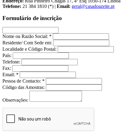
Endereço:
Rua Pinheiro Chagas 17, 4º Esq 1050-174 Lisboa
Telefone:
21 384 1810 (*) |
Email:
geral@casadoazeite.pt
Formulário de inscrição
Nome ou Razão Social: *
Residente/ Com Sede em:
Localidade e Código Postal:
País:
Telefone:
Fax:
Email: *
Pessoa de Contacto: *
Código das Amostras:
Observações: