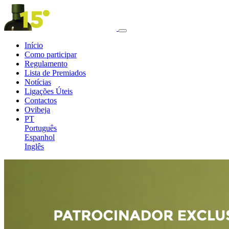
Início
Como participar
Regulamento
Lista de Premiados
Notícias
Ligações Úteis
Contactos
Ovibeja
PT
Português
Espanhol
Inglês